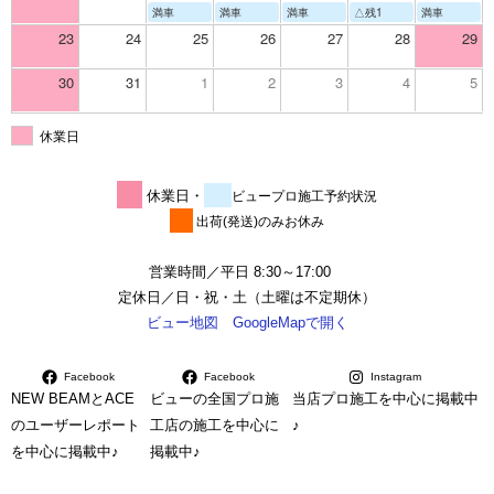
満車
満車
満車
△残1
満車
23
24
25
26
27
28
29
30
31
1
2
3
4
5
休業日
休業日・
ビュープロ施工予約状況
出荷(発送)のみお休み
営業時間／平日 8:30～17:00
定休日／日・祝・土（土曜は不定期休）
ビュー地図 GoogleMapで開く
Facebook
Facebook
Instagram
NEW BEAMとACE
ビューの全国プロ施
当店プロ施工を中心に掲載中
のユーザーレポート
工店の施工を中心に
♪
を中心に掲載中♪
掲載中♪