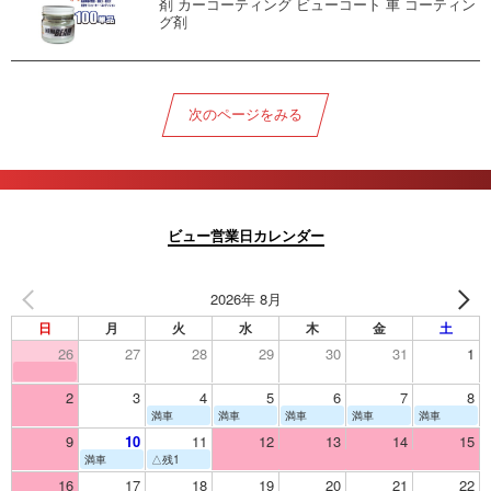
剤 カーコーティング ビューコート 車 コーティン
グ剤
次のページをみる
ビュー営業日カレンダー
2026年 8月
日
月
火
水
木
金
土
26
27
28
29
30
31
1
2
3
4
5
6
7
8
満車
満車
満車
満車
満車
9
10
11
12
13
14
15
満車
△残1
16
17
18
19
20
21
22