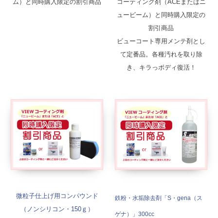
ム）と同時購入限定の割引商品
コーティング剤（ACEまたはニ
ュービーム）と同時購入限定の
割引商品
ビューコート専用メンテ剤とし
て定番品。各種汚れを取り除
き、キラっボディ復活！
微粒子仕上げ用コンパウンド
鉄粉・水垢除去剤「S・gena（ス
（ノンシリコン・150ｇ）
ゲナ）」300cc