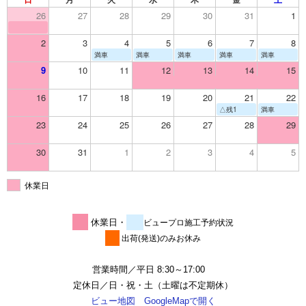
26
27
28
29
30
31
1
2
3
4
5
6
7
8
満車
満車
満車
満車
満車
9
10
11
12
13
14
15
16
17
18
19
20
21
22
△残1
満車
23
24
25
26
27
28
29
30
31
1
2
3
4
5
休業日
休業日・
ビュープロ施工予約状況
出荷(発送)のみお休み
営業時間／平日 8:30～17:00
定休日／日・祝・土（土曜は不定期休）
ビュー地図 GoogleMapで開く