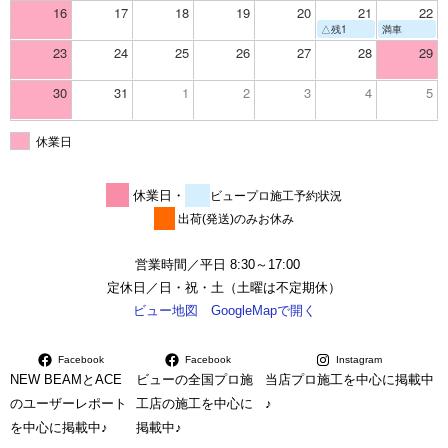
16
17
18
19
20
21
22
△残1
満車
23
24
25
26
27
28
29
30
31
1
2
3
4
5
休業日
休業日・
ビュープロ施工予約状況
出荷(発送)のみお休み
営業時間／平日 8:30～17:00
定休日／日・祝・土（土曜は不定期休）
ビュー地図 GoogleMapで開く
Facebook
Facebook
Instagram
NEW BEAMとACE
ビューの全国プロ施
当店プロ施工を中心に掲載中
のユーザーレポート
工店の施工を中心に
♪
を中心に掲載中♪
掲載中♪